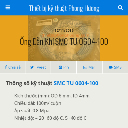
Thiết bị kỹ thuật Phong Hương
12/11/2016
Ống Dẫn Khí SMC TU 0604-100
Chia sẻ
Tweet
Pin
Mail
SMS
Thông số kỹ thuật
SMC TU 0604-100
Kích thước (mm): OD 6 mm, ID 4mm.
Chiều dài: 100m/ cuộn
Áp suất: 0.8 Mpa
Nhiệt độ: – 20~60 độ C, 5~40 độ C