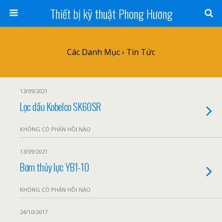
Thiết bị kỹ thuật Phong Hương
Các Danh Mục ›
Tin Tức
13/09/2021
Lọc dầu Kobelco SK60SR
KHÔNG CÓ PHẢN HỒI NÀO
13/09/2021
Bơm thủy lực YB1-10
KHÔNG CÓ PHẢN HỒI NÀO
24/10/2017