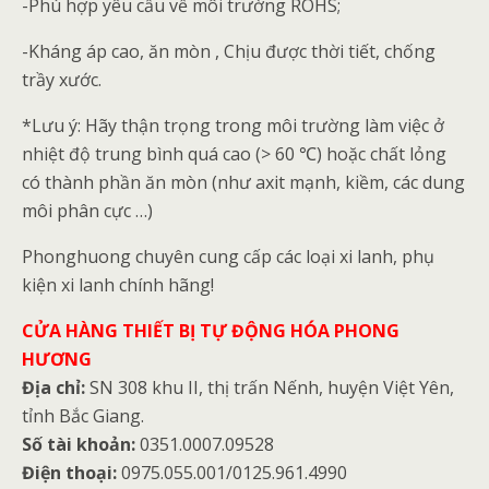
-Phù hợp yêu cầu về môi trường ROHS;
-Kháng áp cao, ăn mòn , Chịu được thời tiết, chống
trầy xước.
*Lưu ý: Hãy thận trọng trong môi trường làm việc ở
nhiệt độ trung bình quá cao (> 60 ℃) hoặc chất lỏng
có thành phần ăn mòn (như axit mạnh, kiềm, các dung
môi phân cực …)
Phonghuong chuyên cung cấp các loại xi lanh, phụ
kiện xi lanh chính hãng!
CỬA HÀNG THIẾT BỊ TỰ ĐỘNG HÓA PHONG
HƯƠNG
Địa chỉ:
SN 308 khu II, thị trấn Nếnh, huyện Việt Yên,
tỉnh Bắc Giang.
Số tài khoản:
0351.0007.09528
Điện thoại:
0975.055.001/0125.961.4990