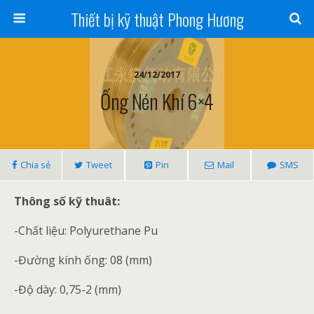
Thiết bị kỹ thuật Phong Hương
24/12/2017
Ống Nén Khí 6×4
Chia sẻ
Tweet
Pin
Mail
SMS
Thông số kỹ thuât:
-Chất liệu: Polyurethane Pu
-Đường kính ống: 08 (mm)
-Độ dày: 0,75-2 (mm)