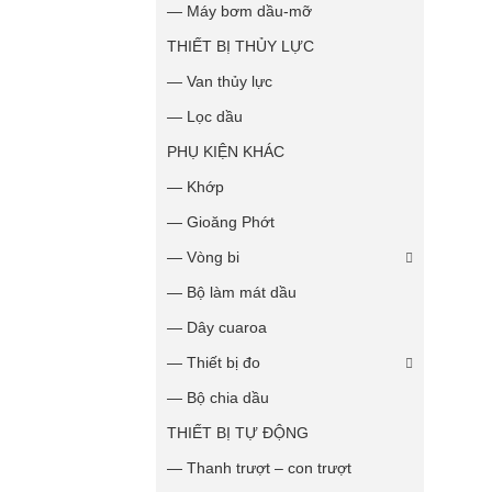
— Máy bơm dầu-mỡ
THIẾT BỊ THỦY LỰC
— Van thủy lực
— Lọc dầu
PHỤ KIỆN KHÁC
— Khớp
— Gioăng Phớt
— Vòng bi
— Bộ làm mát dầu
— Dây cuaroa
— Thiết bị đo
— Bộ chia dầu
THIẾT BỊ TỰ ĐỘNG
— Thanh trượt – con trượt