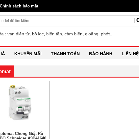
Chính sách bảo mật
a : van điện từ, bộ lọc, biến tần, cảm biến, gioăng, phớt...
IÁ
KHUYẾN MÃI
THANH TOÁN
BẢO HÀNH
LIÊN HỆ
omat
ptomat Chống Giật Rò
BO Schneider A9D41640