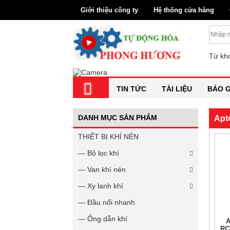
Giới thiệu công ty
Hệ thống cửa hàng
Từ khó
TIN TỨC
TÀI LIỆU
BÁO G
DANH MỤC SẢN PHẨM
Apt
THIẾT BỊ KHÍ NÉN
— Bộ lọc khí
— Van khí nén
— Xy lanh khí
— Đầu nối nhanh
— Ống dẫn khí
A
RC