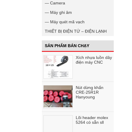
— Camera
— Máy ghi âm
— Máy quét mã vạch
THIẾT BỊ ĐIỆN TỬ – ĐIỆN LẠNH
SẢN PHẨM BÁN CHẠY
Xích nhựa luồn dây
điện máy CNC
Nút dừng khẩn
CRE-25R1R
Hanyoung
Lõi header molex
5264 có sẵn sll