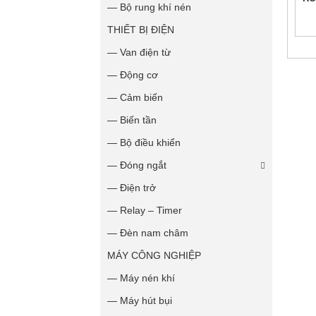
— Bộ rung khí nén
THIẾT BỊ ĐIỆN
— Van điện từ
— Động cơ
— Cảm biến
— Biến tần
— Bộ điều khiển
— Đóng ngắt
— Điện trở
— Relay – Timer
— Đèn nam châm
MÁY CÔNG NGHIỆP
— Máy nén khí
— Máy hút bụi