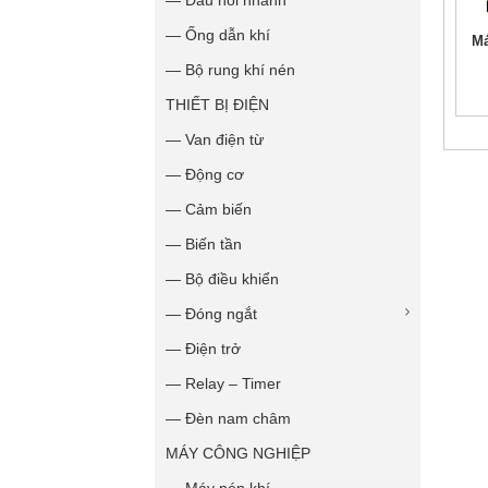
— Đầu nối nhanh
— Ống dẫn khí
Má
— Bộ rung khí nén
THIẾT BỊ ĐIỆN
— Van điện từ
— Động cơ
— Cảm biến
— Biến tần
— Bộ điều khiển
— Đóng ngắt
— Điện trở
— Relay – Timer
— Đèn nam châm
MÁY CÔNG NGHIỆP