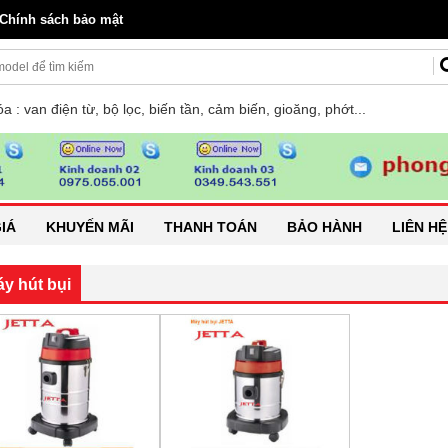
Chính sách bảo mật
a : van điện từ, bộ lọc, biến tần, cảm biến, gioăng, phớt...
IÁ
KHUYẾN MÃI
THANH TOÁN
BẢO HÀNH
LIÊN HỆ
áy hút bụi