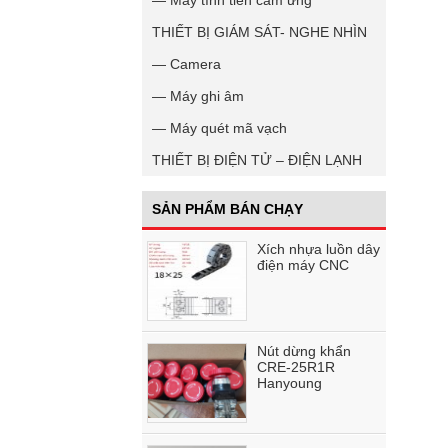
— Máy tính tiền cảm ứng
THIẾT BỊ GIÁM SÁT- NGHE NHÌN
— Camera
— Máy ghi âm
— Máy quét mã vạch
THIẾT BỊ ĐIỆN TỬ – ĐIỆN LẠNH
SẢN PHẨM BÁN CHẠY
Xích nhựa luồn dây
điện máy CNC
Nút dừng khẩn
CRE-25R1R
Hanyoung