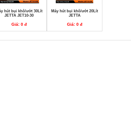
y hút bụi khô/ướt 30Lít
Máy hút bụi khô/ướt 20Lít
JETTA JET10-30
JETTA
Giá:
0 đ
Giá:
0 đ