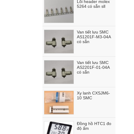
Lõi header molex
5264 có sẵn sll
Van tiết lưu SMC
AS1201F-M3-04A
có sẵn
Van tiết lưu SMC
AS2201F-01-04A
có sẵn
Xy lanh CXSJM6-
10 SMC
Đồng hồ HTC1 đo
độ ẩm