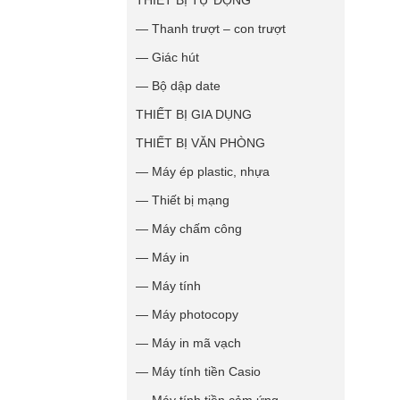
THIẾT BỊ TỰ ĐỘNG
— Thanh trượt – con trượt
— Giác hút
— Bộ dập date
THIẾT BỊ GIA DỤNG
THIẾT BỊ VĂN PHÒNG
— Máy ép plastic, nhựa
— Thiết bị mạng
— Máy chấm công
— Máy in
— Máy tính
— Máy photocopy
— Máy in mã vạch
— Máy tính tiền Casio