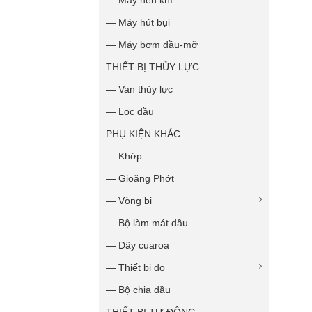
— Máy nén khí
— Máy hút bụi
— Máy bơm dầu-mỡ
THIẾT BỊ THỦY LỰC
— Van thủy lực
— Lọc dầu
PHỤ KIỆN KHÁC
— Khớp
— Gioăng Phớt
— Vòng bi
— Bộ làm mát dầu
— Dây cuaroa
— Thiết bị đo
— Bộ chia dầu