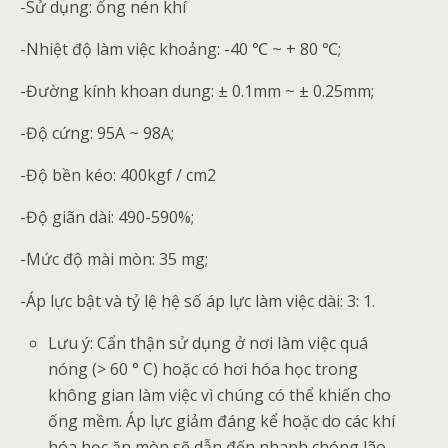
-Sử dụng: ống nén khí
-Nhiệt độ làm việc khoảng: -40 ℃ ~ + 80 ℃;
-Đường kính khoan dung: ± 0.1mm ~ ± 0.25mm;
-Độ cứng: 95A ~ 98A;
-Độ bền kéo: 400kgf / cm2
-Độ giãn dài: 490-590%;
-Mức độ mài mòn: 35 mg;
-Áp lực bật và tỷ lệ hệ số áp lực làm việc dài: 3: 1.
Lưu ý: Cẩn thận sử dụng ở nơi làm việc quá
nóng (> 60 ° C) hoặc có hơi hóa học trong
không gian làm việc vì chúng có thể khiến cho
ống mềm. Áp lực giảm đáng kể hoặc do các khí
hóa học ăn mòn sẽ dẫn đến nhanh chóng lão