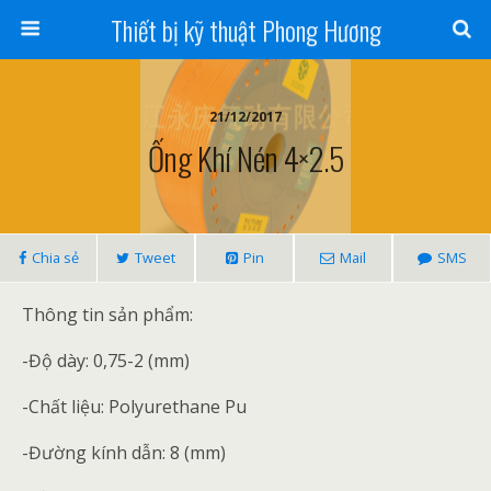
Thiết bị kỹ thuật Phong Hương
21/12/2017
Ống Khí Nén 4×2.5
Chia sẻ
Tweet
Pin
Mail
SMS
Thông tin sản phẩm:
-Độ dày: 0,75-2 (mm)
-Chất liệu: Polyurethane Pu
-Đường kính dẫn: 8 (mm)