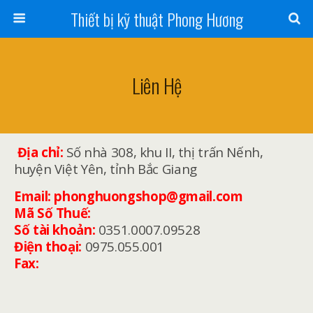
Thiết bị kỹ thuật Phong Hương
Liên Hệ
Địa chỉ:
Số nhà 308, khu II, thị trấn Nếnh,
huyện Việt Yên, tỉnh Bắc Giang
Email: phonghuongshop@gmail.com
Mã Số Thuế:
Số tài khoản:
0351.0007.09528
Điện thoại:
0975.055.001
Fax: