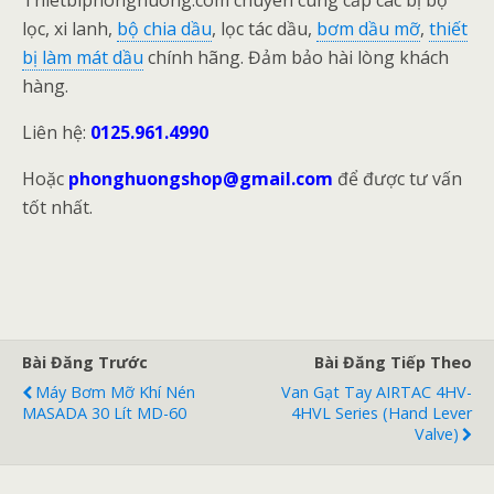
Thietbiphonghuong.com chuyên cung cấp các bị bộ
lọc, xi lanh,
bộ chia dầu
, lọc tác dầu,
bơm dầu mỡ
,
thiết
bị làm mát dầu
chính hãng. Đảm bảo hài lòng khách
hàng.
Liên hệ:
0125.961.4990
Hoặc
phonghuongshop@gmail.com
để được tư vấn
tốt nhất.
Bài Đăng Trước
Bài Đăng Tiếp Theo
Máy Bơm Mỡ Khí Nén
Van Gạt Tay AIRTAC 4HV-
MASADA 30 Lít MD-60
4HVL Series (Hand Lever
Valve)