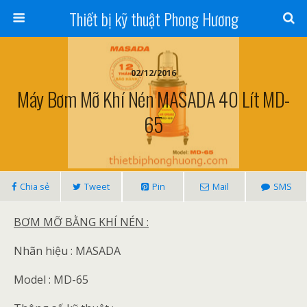
Thiết bị kỹ thuật Phong Hương
02/12/2016
Máy Bơm Mỡ Khí Nén MASADA 40 Lít MD-
65
Chia sẻ
Tweet
Pin
Mail
SMS
BƠM MỠ BẰNG KHÍ NÉN :
Nhãn hiệu : MASADA
Model : MD-65